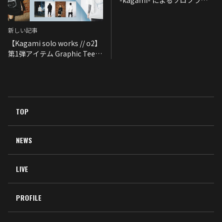
-kagami- によるソロブラン
ド “o2(オーツー)” Website開
設！
新しい記事
【Kagami solo works // o2】
第1弾アイテム Graphic Tee
"Oxygen" 予約注文受付開
始！
TOP
NEWS
LIVE
PROFILE