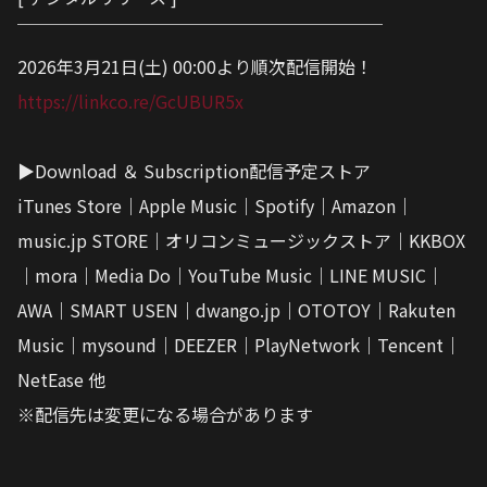
￣￣￣￣￣￣￣￣￣￣￣￣￣￣￣￣￣￣￣￣￣
2026年3月21日(土) 00:00より順次配信開始！
https://linkco.re/GcUBUR5x
▶︎Download ＆ Subscription配信予定ストア
iTunes Store｜Apple Music｜Spotify｜Amazon｜
music.jp STORE｜オリコンミュージックストア｜KKBOX
｜mora｜Media Do｜YouTube Music｜LINE MUSIC｜
AWA｜SMART USEN｜dwango.jp｜OTOTOY｜Rakuten
Music｜mysound｜DEEZER｜PlayNetwork｜Tencent｜
NetEase 他
※配信先は変更になる場合があります