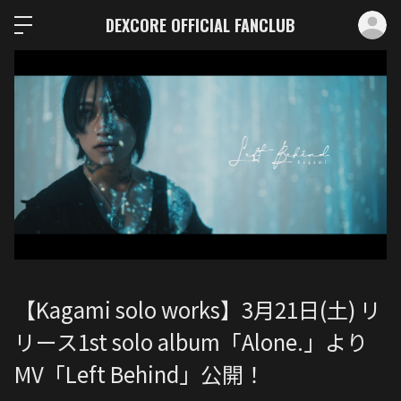
ロ
DEXCORE OFFICIAL FANCLUB
【Kagami solo works】3月21日(土) リ
リース1st solo album「Alone.」より
MV「Left Behind」公開！