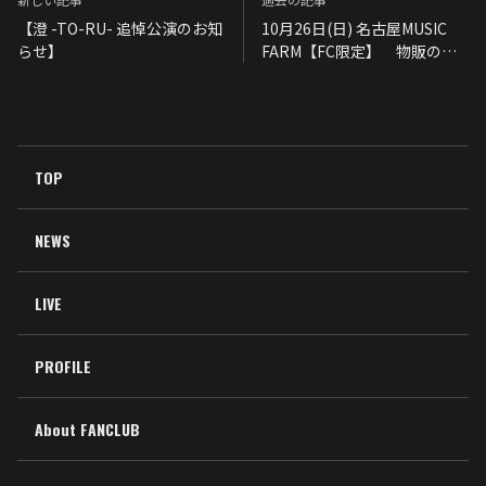
1
10ヶ月前
【澄 -TO-RU- 追悼公演のお知
10月26日(日) 名古屋MUSIC
らせ】
FARM【FC限定】 物販のご
案内
ash
ハートを送りました
1
10ヶ月前
ash
TOP
ハートを送りました
1
10ヶ月前
NEWS
ash
ハートを送りました
LIVE
1
10ヶ月前
PROFILE
ash
ハートを送りました
1
10ヶ月前
About FANCLUB