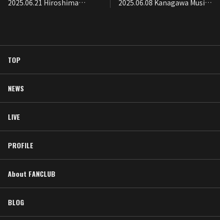
2025.06.21 Hiroshima
2025.06.08 Kanagawa Music
CONQUEST
Lab. 濱書房
TOP
NEWS
LIVE
PROFILE
About FANCLUB
BLOG